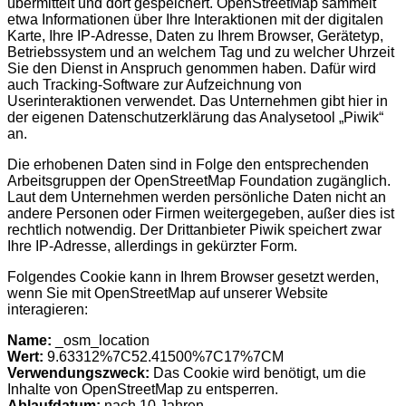
übermittelt und dort gespeichert. OpenStreetMap sammelt
etwa Informationen über Ihre Interaktionen mit der digitalen
Karte, Ihre IP-Adresse, Daten zu Ihrem Browser, Gerätetyp,
Betriebssystem und an welchem Tag und zu welcher Uhrzeit
Sie den Dienst in Anspruch genommen haben. Dafür wird
auch Tracking-Software zur Aufzeichnung von
Userinteraktionen verwendet. Das Unternehmen gibt hier in
der eigenen Datenschutzerklärung das Analysetool „Piwik“
an.
Die erhobenen Daten sind in Folge den entsprechenden
Arbeitsgruppen der OpenStreetMap Foundation zugänglich.
Laut dem Unternehmen werden persönliche Daten nicht an
andere Personen oder Firmen weitergegeben, außer dies ist
rechtlich notwendig. Der Drittanbieter Piwik speichert zwar
Ihre IP-Adresse, allerdings in gekürzter Form.
Folgendes Cookie kann in Ihrem Browser gesetzt werden,
wenn Sie mit OpenStreetMap auf unserer Website
interagieren:
Name:
_osm_location
Wert:
9.63312%7C52.41500%7C17%7CM
Verwendungszweck:
Das Cookie wird benötigt, um die
Inhalte von OpenStreetMap zu entsperren.
Ablaufdatum:
nach 10 Jahren