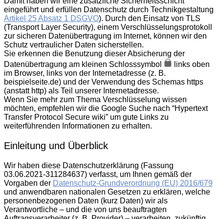
Damit haben wir eine zusätzliche Sicherheitsschicht
eingeführt und erfüllen Datenschutz durch Technikgestaltung
Artikel 25 Absatz 1 DSGVO
). Durch den Einsatz von TLS
(Transport Layer Security), einem Verschlüsselungsprotokoll
zur sicheren Datenübertragung im Internet, können wir den
Schutz vertraulicher Daten sicherstellen.
Sie erkennen die Benutzung dieser Absicherung der
Datenübertragung am kleinen Schlosssymbol
links oben
im Browser, links von der Internetadresse (z. B.
beispielseite.de) und der Verwendung des Schemas https
(anstatt http) als Teil unserer Internetadresse.
Wenn Sie mehr zum Thema Verschlüsselung wissen
möchten, empfehlen wir die Google Suche nach “Hypertext
Transfer Protocol Secure wiki” um gute Links zu
weiterführenden Informationen zu erhalten.
Einleitung und Überblick
Wir haben diese Datenschutzerklärung (Fassung
03.06.2021-311284637) verfasst, um Ihnen gemäß der
Vorgaben der
Datenschutz-Grundverordnung (EU) 2016/679
und anwendbaren nationalen Gesetzen zu erklären, welche
personenbezogenen Daten (kurz Daten) wir als
Verantwortliche – und die von uns beauftragten
Auftragsverarbeiter (z. B. Provider) – verarbeiten, zukünftig