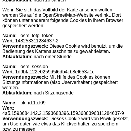
Wenn Sie sich das Vollbild der Karte ansehen wollen,
werden Sie auf die OpenStreetMap-Website verlinkt. Dort
können unter anderem folgende Cookies in Ihrem Browser
gespeichert werden:
Name:
_osm_totp_token
Wert:
148253311284637-2
Verwendungszweck:
Dieses Cookie wird benutzt, um die
Bedienung des Kartenausschnitts zu gewährleisten.
Ablaufdatum:
nach einer Stunde
Name:
_osm_session
Wert:
1d9bfa122e0259d5f6db4cb8ef653a1c
Verwendungszweck:
Mit Hilfe des Cookies können
Sitzungsinformationen (also Userverhalten) gespeichert
werden.
Ablaufdatum:
nach Sitzungsende
Name:
_pk_id.1.cf09
Wert:
4a5.1593684142.2.1593688396.1593688396311284637-9
Verwendungszweck:
Dieses Cookie wird von Piwik gesetzt,
um Userdaten wie etwa das Klickverhalten zu speichern
bzw. zu messen.